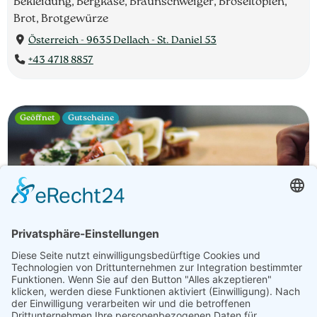
Bekleidung, Bergkäse, Braunschweiger, Bröseltopfen,
Brot, Brotgewürze
Österreich - 9635 Dellach - St. Daniel 53
+43 4718 8857
Geöffnet
Gutscheine
Betrieb
Öffnungszeiten
Bauernladen Lenz | Familie