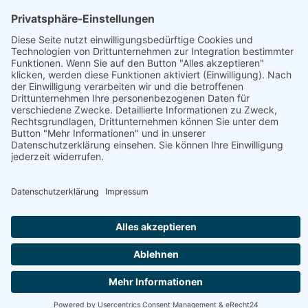
Betrieb
Öffnungszeiten
Die Kaslabn | Nockberge
Fleisch, Gastronomie, Geschenke, Getränke,
Getreideprodukte, Gourmet-Zutaten, Handwerk, Honig,
Aufstriche & Co, Milchprodukte, Obst & Gemüse, Süßes &
Snacks, Weitere Hofprodukte
Produktübersicht
Apfelbrand, Apfelbrand vom Fass, Apfelnudeln Bio,
Apfelsaft, Badekugeln, Badesalz, Balsamico,
Bauchspeck, Bauernbrot, Beerensaft
Jetzt geöffnet
Österreich - 9545 Radenthein - Mirnockstrasse 19
+43 4246 37500