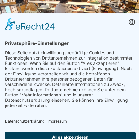
Betrieb
Öffnungszeiten
St. Danieler G´schäft | Tanja Kofler
Fisch, Fleisch, Gastronomie, Getränke, Getreideprodukte,
Gourmet-Zutaten, Handwerk, Honig, Aufstriche & Co,
Milchprodukte, Obst & Gemüse, Süßes & Snacks, Weitere
Hofprodukte
Produktübersicht
Almkäse, Arnika-Creme, Bandnudeln, Bauchspeck,
Bekleidung, Bergkäse, Braunschweiger, Bröseltopfen,
Brot, Brotgewürze
Österreich - 9635 Dellach - St. Daniel 53