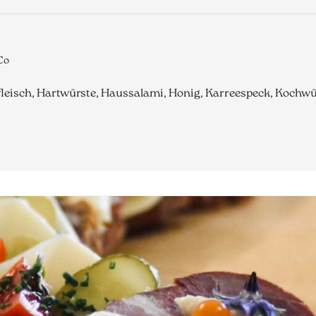
Co
illfleisch, Hartwürste, Haussalami, Honig, Karreespeck, Kochw