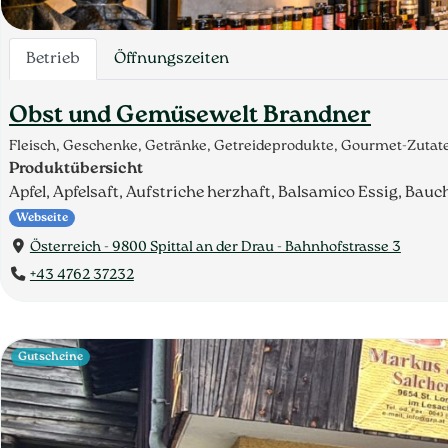
Betrieb
Öffnungszeiten
Obst und Gemüsewelt Brandner
Fleisch, Geschenke, Getränke, Getreideprodukte, Gourmet-Zutat
Produktübersicht
Apfel, Apfelsaft, Aufstriche herzhaft, Balsamico Essig, Bau
Webseite
Österreich - 9800 Spittal an der Drau - Bahnhofstrasse 3
+43 4762 37232
Gutscheine