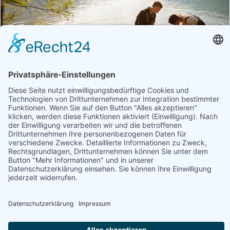
Betrieb
Öffnungszeiten
Forellen Jobst – mit Fischautomat
24/7
Fisch, Geschenke, Honig, Aufstriche & Co
Produktübersicht
Dry Aged Lachsforelle, Dry Aged Tatar, Fisch-Bouillon,
Forelle, Forellenaufstrich (kaltgeräuchert), Forellenfilet,
Japanischer Konro-Grill, Kaviar von Forellen,
Kürbiskern-Shoyu, Lachsforelle
Webseite