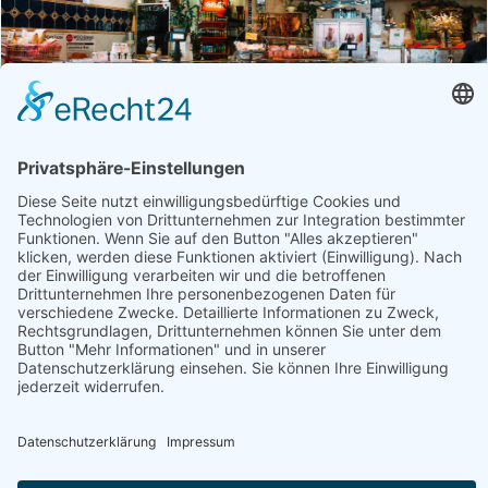
Betrieb
Öffnungszeiten
Fleischerei Kastner
Fleisch, Gastronomie, Geschenke, Getränke,
Getreideprodukte, Gourmet-Zutaten, Honig, Aufstriche & Co,
Milchprodukte, Obst & Gemüse, Süßes & Snacks, Weitere
Hofprodukte
Produktübersicht
Bauchspeck, Bauernbrot, Brot, Café, Eier, Eis,
Extrawurst, Fleisch, Gailtaler Almkäse g.U., Gailtaler
Speck g.g.A.
Webseite