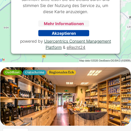
stimmen Sie der Nutzung des Service zu, um
diese Karte anzuzeigen.
Mehr Informationen
Akzeptieren
powered by
Usercentrics Consent Management
Platform
&
eRecht24
Geöffnet
Gutscheine
Regionales Eck