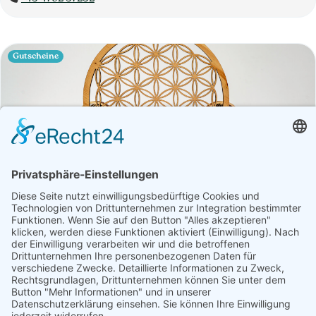
Gutscheine
Betrieb
Öffnungszeiten
Truseshop Rudolf Truskaller
Fisch, Geschenke, Getränke, Gourmet-Zutaten, Handwerk,
Honig, Aufstriche & Co, Weitere Hofprodukte
Produktübersicht
Biergläser, Blume des Lebens (Holz), Brieftaschen,