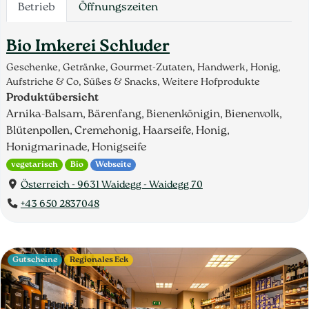
Betrieb
Öffnungszeiten
Bio Imkerei Schluder
Geschenke, Getränke, Gourmet-Zutaten, Handwerk, Honig,
Aufstriche & Co, Süßes & Snacks, Weitere Hofprodukte
Produktübersicht
Arnika-Balsam, Bärenfang, Bienenkönigin, Bienenvolk,
Blütenpollen, Cremehonig, Haarseife, Honig,
Honigmarinade, Honigseife
vegetarisch
Bio
Webseite
Österreich - 9631 Waidegg - Waidegg 70
+43 650 2837048
Gutscheine
Regionales Eck