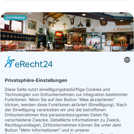
Gutscheine
Betrieb
Öffnungszeiten
Fleischerei Kastner
Fleisch, Gastronomie, Geschenke, Getränke,
Getreideprodukte, Gourmet-Zutaten, Honig, Aufstriche & Co,
Milchprodukte, Obst & Gemüse, Süßes & Snacks, Weitere
Hofprodukte
Produktübersicht