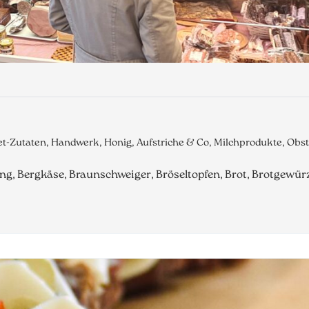
met-Zutaten, Handwerk, Honig, Aufstriche & Co, Milchprodukte, Ob
g, Bergkäse, Braunschweiger, Bröseltopfen, Brot, Brotgewür