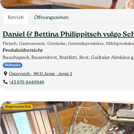
Betrieb
Öffnungszeiten
Daniel & Bettina Philippitsch vulgo S
Fleisch, Gastronomie, Getränke, Getreideprodukte, Milchprodukt
Produktübersicht
Bauchspeck, Bauernbrot, Bratlfett, Brot, Gailtaler Almkäse
Webseite
Österreich - 9631 Jenig - Jenig 2
+43 676 9440946
Regionales Eck