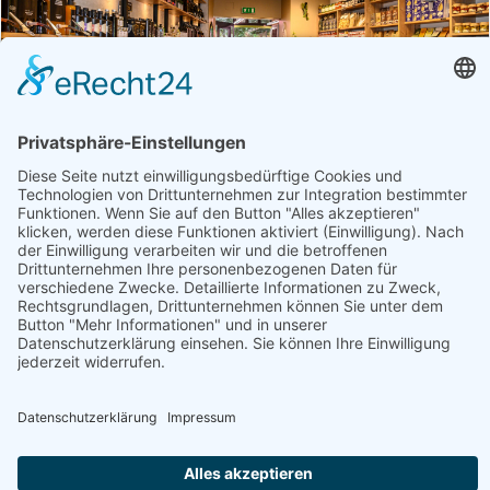
Betrieb
Öffnungszeiten
Obst und Gemüsewelt Brandner
Fleisch, Geschenke, Getränke, Getreideprodukte, Gourmet-
Zutaten, Honig, Aufstriche & Co, Milchprodukte, Obst &
Gemüse, Süßes & Snacks, Weitere Hofprodukte
Produktübersicht
Apfel, Apfelsaft, Aufstriche herzhaft, Balsamico Essig,
Bauchspeck, Blattsalate, Champagner, Chutney,
Cracker, Essig
Webseite
Österreich - 9800 Spittal an der Drau - Bahnhofstrasse 3