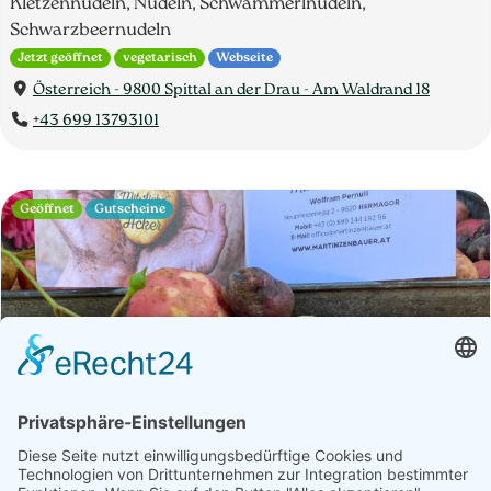
Kletzennudeln, Nudeln, Schwammerlnudeln,
Schwarzbeernudeln
Jetzt geöffnet
vegetarisch
Webseite
Österreich - 9800 Spittal an der Drau - Am Waldrand 18
+43 699 13793101
Geöffnet
Gutscheine
Betrieb
Öffnungszeiten