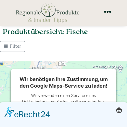
Produktübersicht: Fische
Filter
Wir benötigen Ihre Zustimmung, um
den Google Maps-Service zu laden!
Wir verwenden einen Service eines
Drittanbieters, um Karteninhalte einzubetten.
Dieser Service kann Daten zu Ihren Aktivitäten
sammeln. Bitte lesen Sie die Details durch und
stimmen Sie der Nutzung des Service zu, um
diese Karte anzuzeigen.