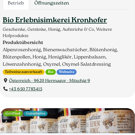
Betrieb
Öffnungszeiten
Bio Erlebnisimkerei Kronhofer
Geschenke, Getränke, Honig, Aufstriche & Co, Weitere
Hofprodukte
Produktübersicht
Alpenrosenhonig, Bienenwachstücher, Blütenhonig,
Blütenpollen, Honig, Honiglikör, Lippenbalsam,
Löwenzahnhonig, Oxymel, Oxymel-Salatdressing
Teilweise ausverkauft
Bio
Webseite
Österreich - 9620 Hermagor - Mitschig 9
+43 650 7783415
Geöffnet
Gutscheine