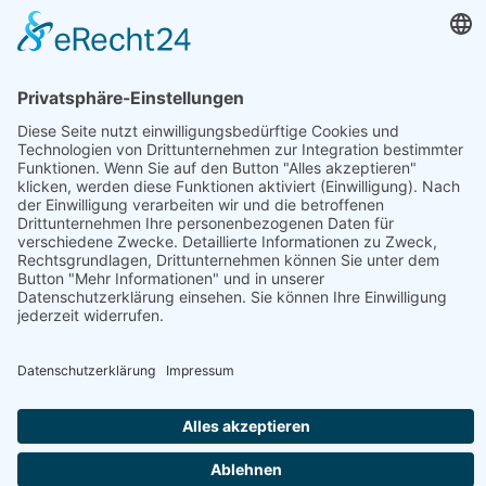
Betrieb
Öffnungszeiten
Bio Imkerei Schluder
Geschenke, Getränke, Gourmet-Zutaten, Handwerk, Honig,
Aufstriche & Co, Süßes & Snacks, Weitere Hofprodukte
Produktübersicht
Arnika-Balsam, Bärenfang, Bienenkönigin, Bienenvolk,
Blütenpollen, Cremehonig, Haarseife, Honig,
Honigmarinade, Honigseife
Jetzt geöffnet
vegetarisch
Bio
Webseite
Österreich - 9631 Waidegg - Waidegg 70
+43 650 2837048