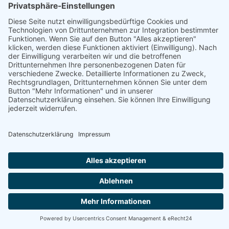
Betrieb
Öffnungszeiten
Bio Imkerei Möselehof | Erika
Strieder
Geschenke, Getränke, Honig, Aufstriche & Co
Produktübersicht
Almrosenhonig Bio, Bärenfang, Blütenhonig Bio,
Blütenwaldhonig Bio, Cremehonig Bio, Honig, Honig Bio,
Lippenbalsam, Met (Honigwein) Bio, Motivkerzen aus
Biobienenwachs
Jetzt geöffnet
vegetarisch
Bio
Österreich - 9652 Birnbaum - Egg 2
+43 676 9482355