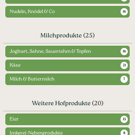
Nudeln, Knödel & Co
16
Milchprodukte
(25)
Joghurt, Sahne, Sauerrahm & Topfen
16
Käse
21
Milch & Buttermilch
7
Weitere Hofprodukte
(20)
Eier
15
Imkerei-Nebenprodukte
8