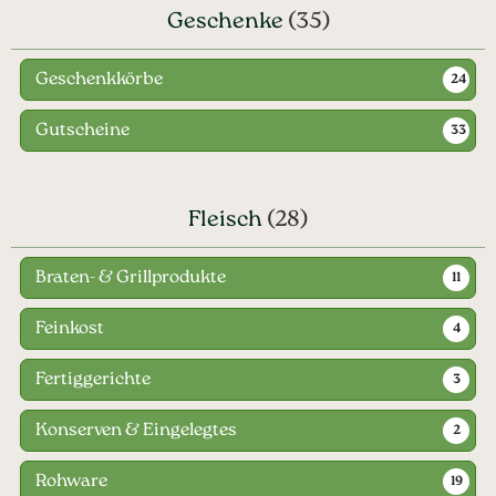
Geschenke
(35)
Geschenkkörbe
24
Gutscheine
33
Fleisch
(28)
Braten- & Grillprodukte
11
Feinkost
4
Fertiggerichte
3
Konserven & Eingelegtes
2
Rohware
19