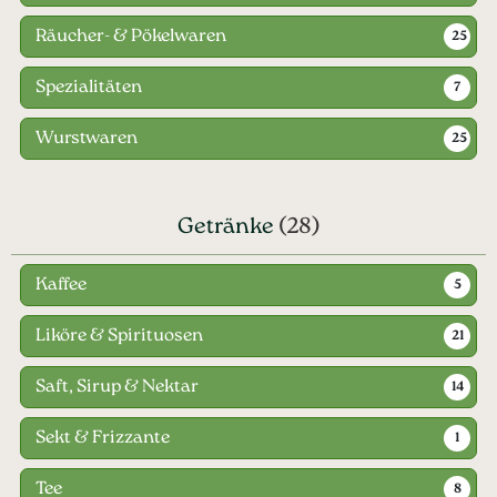
Räucher- & Pökelwaren
25
Spezialitäten
7
Wurstwaren
25
Getränke
(28)
Kaffee
5
Liköre & Spirituosen
21
Saft, Sirup & Nektar
14
Sekt & Frizzante
1
Tee
8