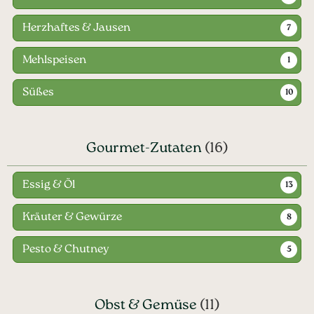
Herzhaftes & Jausen
7
Mehlspeisen
1
Süßes
10
Gourmet-Zutaten
(16)
Essig & Öl
13
Kräuter & Gewürze
8
Pesto & Chutney
5
Obst & Gemüse
(11)