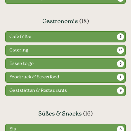
Gastronomie
(18)
Café & Bar
5
Catering
12
Essen to go
3
Foodtruck & Streetfood
1
Gaststätten & Restaurants
9
Süßes & Snacks
(16)
Eis
8