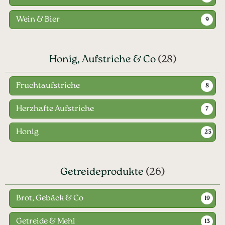
Wein & Bier
9
Honig, Aufstriche & Co
(28)
Fruchtaufstriche
8
Herzhafte Aufstriche
7
Honig
23
Getreideprodukte
(26)
Brot, Gebäck & Co
19
Getreide & Mehl
13