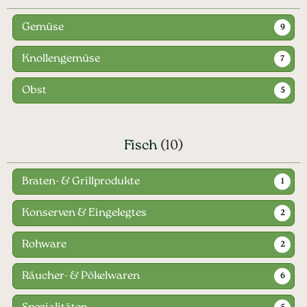
Gemüse
9
Knollengemüse
7
Obst
5
Fisch
(10)
Braten- & Grillprodukte
1
Konserven & Eingelegtes
2
Rohware
2
Räucher- & Pökelwaren
6